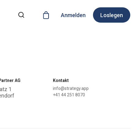
Anmelden
Loslegen
Partner AG
Kontakt
atz 1
info@strategy.app
endorf
+41 44 251 8070