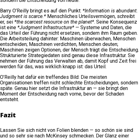
sondern die Entscheidung von heute.
Barry O’Reilly bringt es auf den Punkt:
*Information is abundant.
Judgment is scarce.*
Menschliches Urteilsvermögen, schreibt
er, sei
*the scarcest resource on the planet*
. Seine Konsequenz
ist eine
*Judgment Infrastructure*
— Systeme und Daten, die
das Urteil der Führung nicht ersetzen, sondern ihm Raum geben.
Die Arbeitsteilung dahinter: Maschinen überwachen, Menschen
entscheiden; Maschinen verdichten, Menschen deuten;
Maschinen zeigen Optionen, der Mensch trägt die Entscheidung.
Strukturierte Strategiedaten sind genau diese Infrastruktur. Sie
nehmen der Führung das Verwalten ab, damit Kopf und Zeit frei
werden für das, was wirklich knapp ist: das Urteil.
O’Reilly hat dafür ein treffendes Bild: Die meisten
Organisationen treffen nicht schlechte Entscheidungen, sondern
späte. Genau hier setzt die Infrastruktur an — sie bringt den
Moment der Entscheidung nach vorne, bevor der Schaden
entsteht.
Fazit
Lassen Sie sich nicht von Folien blenden — so schön sie sind
und so sehr sie nach McKinsey schmecken. Der Glanz einer