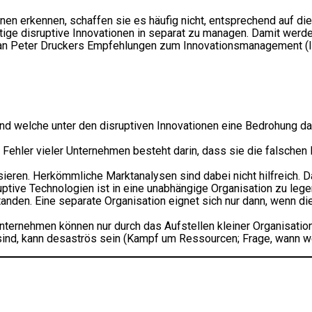
n erkennen, schaffen sie es häufig nicht, entsprechend auf die
htige disruptive Innovationen in separat zu managen. Damit wer
t an Peter Druckers Empfehlungen zum Innovationsmanagement (I
 und welche unter den disruptiven Innovationen eine Bedrohung da
r Fehler vieler Unternehmen besteht darin, dass sie die falsch
lisieren. Herkömmliche Marktanalysen sind dabei nicht hilfreich
uptive Technologien ist in eine unabhängige Organisation zu leg
anden. Eine separate Organisation eignet sich nur dann, wenn di
e Unternehmen können nur durch das Aufstellen kleiner Organisat
 sind, kann desaströs sein (Kampf um Ressourcen; Frage, wann w