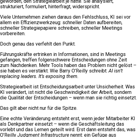
geworden, den Strategiearbeit je hatte. Sie analysiert,
strukturiert, formuliert, hinterfragt, widerspricht.
Viele Unternehmen ziehen daraus den Fehlschluss, KI sei vor
allem ein Effizienzwerkzeug: schneller Daten aufbereiten,
schneller Strategiepapiere schreiben, schneller Meetings
vorbereiten.
Doch genau das verfehlt den Punkt.
Führungskräfte ertrinken in Informationen, sind in Meetings
gefangen, treffen folgenschwere Entscheidungen ohne Zeit
zum Nachdenken. Mehr Tools haben das Problem nicht gelöst –
sie haben es verstärkt. Wie Barry O’Reilly schreibt:
AI isn’t
replacing leaders. It’s exposing them.
Strategiearbeit ist Entscheidungsarbeit unter Unsicherheit. Was
KI verändert, ist nicht die Geschwindigkeit der Arbeit, sondern
die Qualität der Entscheidungen – wenn man sie richtig einsetzt.
Das gilt aber nicht nur für die Spitze.
Eine echte Veränderung entsteht erst, wenn jeder Mitarbeiter KI
als Denkpartner einsetzt – wenn die Geschäftsleitung das
vorlebt und das Lernen geteilt wird. Erst dann entsteht das, was
O’Reilly
Judgment Infrastructure
nennt: ein Gefüge aus