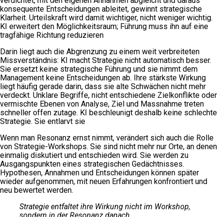
verdichtet, mit den eigenen Annahmen abgleicht und daraus
konsequente Entscheidungen ableitet, gewinnt strategische
Klarheit. Urteilskraft wird damit wichtiger, nicht weniger wichtig.
KI erweitert den Möglichkeitsraum; Führung muss ihn auf eine
tragfähige Richtung reduzieren
Darin liegt auch die Abgrenzung zu einem weit verbreiteten
Missverständnis: KI macht Strategie nicht automatisch besser.
Sie ersetzt keine strategische Führung und sie nimmt dem
Management keine Entscheidungen ab. Ihre stärkste Wirkung
liegt häufig gerade darin, dass sie alte Schwächen nicht mehr
verdeckt. Unklare Begriffe, nicht entschiedene Zielkonflikte oder
vermischte Ebenen von Analyse, Ziel und Massnahme treten
schneller offen zutage. KI beschleunigt deshalb keine schlechte
Strategie. Sie entlarvt sie
Wenn man Resonanz ernst nimmt, verändert sich auch die Rolle
von Strategie-Workshops. Sie sind nicht mehr nur Orte, an denen
einmalig diskutiert und entschieden wird. Sie werden zu
Ausgangspunkten eines strategischen Gedächtnisses.
Hypothesen, Annahmen und Entscheidungen können später
wieder aufgenommen, mit neuen Erfahrungen konfrontiert und
neu bewertet werden.
Strategie entfaltet ihre Wirkung nicht im Workshop,
sondern in der Resonanz danach