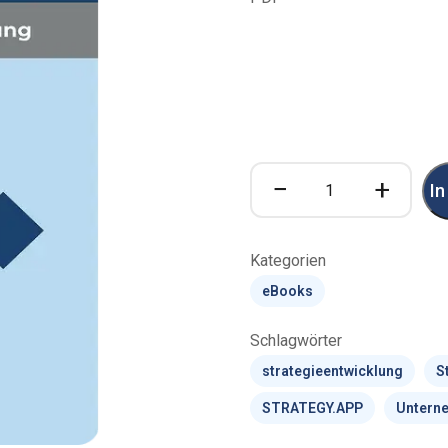
Unternehmensstrate
−
+
In
–
Band
3
Menge
Kategorien
eBooks
Schlagwörter
strategieentwicklung
S
STRATEGY.APP
Untern