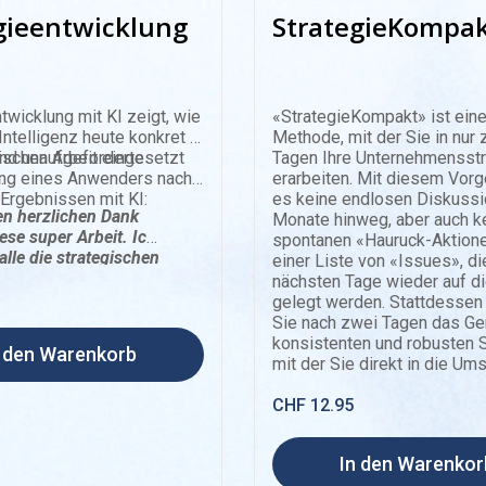
gieentwicklung
StrategieKompa
twicklung mit KI zeigt, wie
«StrategieKompakt» ist eine
Intelligenz heute konkret in
Methode, mit der Sie in nur 
ischen Arbeit eingesetzt
nd unaufgeforderte
Tagen Ihre Unternehmensstr
.
ng eines Anwenders nach
erarbeiten. Mit diesem Vorg
Ergebnissen mit KI:
es keine endlosen Diskussi
en herzlichen Dank
Monate hinweg, aber auch k
iese super Arbeit. Ich
spontanen «Hauruck-Aktione
alle die strategischen
einer Liste von «Issues», d
n durchgelesen und
nächsten Tage wieder auf di
om Resultat sehr
gelegt werden. Stattdessen 
stert.»
Sie nach zwei Tagen das Ger
konsistenten und robusten S
n den Warenkorb
mit der Sie direkt in die Um
gehen können.
110 Seiten
CHF
12.95
Format: PDF
In den Warenkor