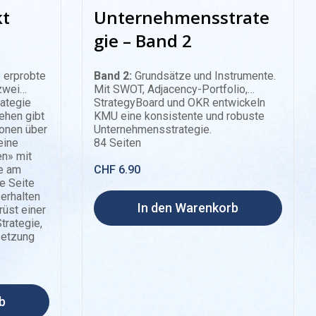
kt
Unternehmensstrate
gie – Band 2
 erprobte
Band 2:
Grundsätze und Instrumente.
zwei
Mit SWOT, Adjacency-Portfolio,
ategie
StrategyBoard und OKR entwickeln
ehen gibt
KMU eine konsistente und robuste
onen über
Unternehmensstrategie.
eine
84 Seiten
n» mit
PDF
ie am
CHF
6.90
e Seite
erhalten
In den Warenkorb
üst einer
trategie,
setzung
b