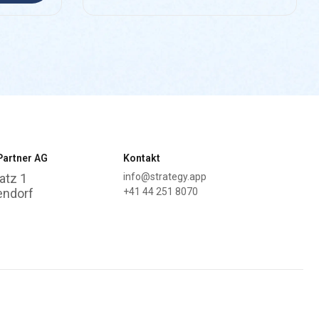
Partner AG
Kontakt
atz 1
info@strategy.app
endorf
+41 44 251 8070