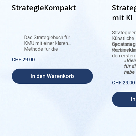
StrategieKompakt
Strate
mit KI
Strategieen
Das Strategiebuch für
Künstliche 
KMU mit einer klaren
der strateg
Spontane u
Methode für die
werden kan
Rückmeldu
Strategiearbeit im
den ersten 
CHF
29.00
Führungsteam. Von der
«Viel
Analyse der Ausgangslage
für d
über strategische Fragen
habe 
In den Warenkorb
und Optionen bis zu
Frage
CHF
29.00
Stossrichtungen,
bin v
Massnahmen und
begei
finanziellen
I
Konsequenzen. Mit
durchgehendem
Fallbeispiel und einem
eigenen Teil zur Rolle von
Künstlicher Intelligenz im
Strategieprozess.