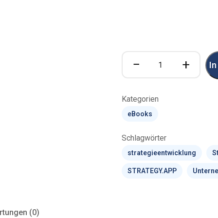
StrategieKompakt
−
+
In
Menge
Kategorien
eBooks
Schlagwörter
strategieentwicklung
S
STRATEGY.APP
Untern
tungen (0)