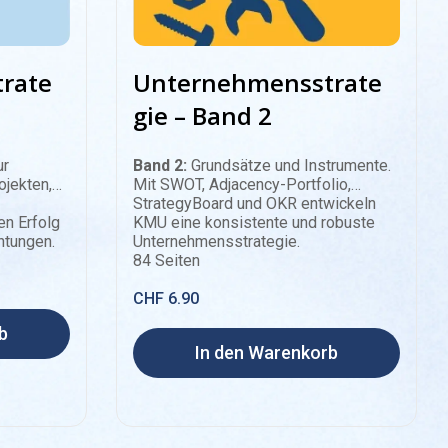
rate
Unternehmensstrate
gie – Band 2
ur
Band 2:
Grundsätze und Instrumente.
ojekten,
Mit SWOT, Adjacency-Portfolio,
StrategyBoard und OKR entwickeln
en Erfolg
KMU eine konsistente und robuste
htungen.
Unternehmensstrategie.
84 Seiten
PDF
CHF
6.90
b
In den Warenkorb