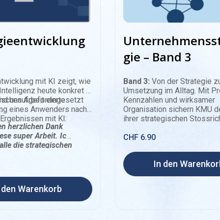
gieentwicklung
Unternehmensst
gie – Band 3
twicklung mit KI zeigt, wie
Band 3:
Von der Strategie z
Intelligenz heute konkret in
Umsetzung im Alltag. Mit Pr
ischen Arbeit eingesetzt
nd unaufgeforderte
Kennzahlen und wirksamer
.
ng eines Anwenders nach
Organisation sichern KMU d
Ergebnissen mit KI:
ihrer strategischen Stossric
en herzlichen Dank
78 Seiten
iese super Arbeit. Ich
PDF
CHF
6.90
alle die strategischen
n durchgelesen und
In den Warenkor
om Resultat sehr
stert.»
n den Warenkorb