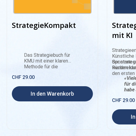
StrategieKompakt
Strate
mit KI
Strategieen
Das Strategiebuch für
Künstliche 
KMU mit einer klaren
der strateg
Spontane u
Methode für die
werden kan
Rückmeldu
Strategiearbeit im
den ersten 
CHF
29.00
Führungsteam. Von der
«Viel
Analyse der Ausgangslage
für d
über strategische Fragen
habe 
In den Warenkorb
und Optionen bis zu
Frage
CHF
29.00
Stossrichtungen,
bin v
Massnahmen und
begei
finanziellen
I
Konsequenzen. Mit
durchgehendem
Fallbeispiel und einem
eigenen Teil zur Rolle von