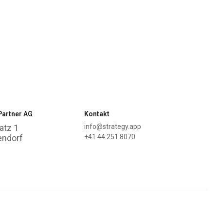
Partner AG
Kontakt
atz 1
info@strategy.app
endorf
+41 44 251 8070